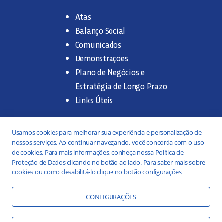
Atas
Balanço Social
Comunicados
Demonstrações
Plano de Negócios e
Estratégia de Longo Prazo
Links Úteis
Trabalhe na SANASA
Usamos cookies para melhorar sua experiência e personalização de
nossos serviços. Ao continuar navegando, você concorda com o uso
Concurso Público
de cookies. Para mais informações, conheça nossa Política de
Proteção de Dados clicando no botão ao lado. Para saber mais sobre
Estágio
cookies ou como desabilitá-lo clique no botão configurações
Serviços
Portal da Transparência
CONFIGURAÇÕES
Práticas ESG
Responsabilidade Social