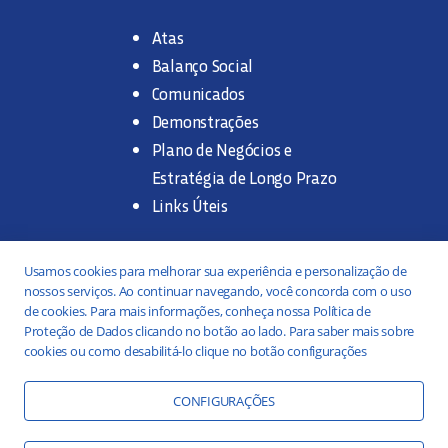
Atas
Balanço Social
Comunicados
Demonstrações
Plano de Negócios e
Estratégia de Longo Prazo
Links Úteis
Trabalhe na SANASA
Usamos cookies para melhorar sua experiência e personalização de
nossos serviços. Ao continuar navegando, você concorda com o uso
Concurso Público
de cookies. Para mais informações, conheça nossa Política de
Proteção de Dados clicando no botão ao lado. Para saber mais sobre
Estágio
cookies ou como desabilitá-lo clique no botão configurações
Serviços
Portal da Transparência
CONFIGURAÇÕES
Práticas ESG