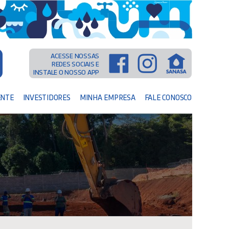
ACESSE NOSSAS
REDES SOCIAIS E
INSTALE O NOSSO APP
ENTE
INVESTIDORES
MINHA EMPRESA
FALE CONOSCO