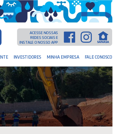
ACESSE NOSSAS
REDES SOCIAIS E
INSTALE O NOSSO APP
ENTE
INVESTIDORES
MINHA EMPRESA
FALE CONOSCO