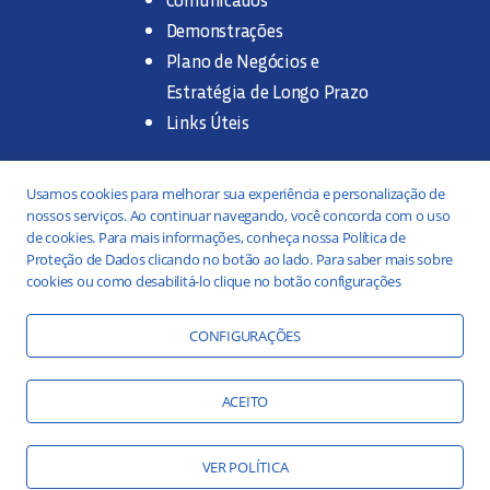
Demonstrações
Plano de Negócios e
Estratégia de Longo Prazo
Links Úteis
Trabalhe na SANASA
Usamos cookies para melhorar sua experiência e personalização de
nossos serviços. Ao continuar navegando, você concorda com o uso
Concurso Público
de cookies. Para mais informações, conheça nossa Política de
Proteção de Dados clicando no botão ao lado. Para saber mais sobre
Estágio
cookies ou como desabilitá-lo clique no botão configurações
Serviços
Portal da Transparência
CONFIGURAÇÕES
Práticas ESG
Responsabilidade Social
ACEITO
Educação Ambiental
VER POLÍTICA