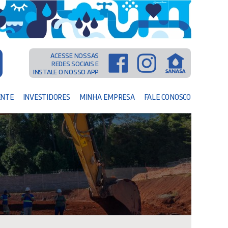
ACESSE NOSSAS
REDES SOCIAIS E
INSTALE O NOSSO APP
ENTE
INVESTIDORES
MINHA EMPRESA
FALE CONOSCO