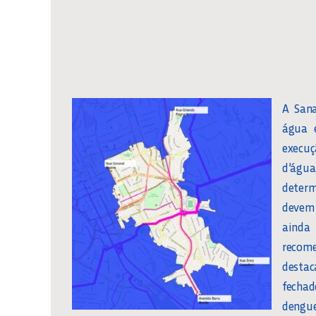
A Sana
água 
execuç
d’água
determ
devem 
ainda
recome
destac
fechad
dengue