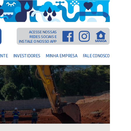
ACESSE NOSSAS
REDES SOCIAIS E
INSTALE O NOSSO APP
ENTE
INVESTIDORES
MINHA EMPRESA
FALE CONOSCO