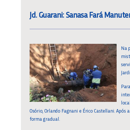
Jd. Guarani: Sanasa Fará Manut
Na p
mis
serv
Jard
Par
inte
loc
Osório, Orlando Fagnani e Érico Castellani. Após
forma gradual.