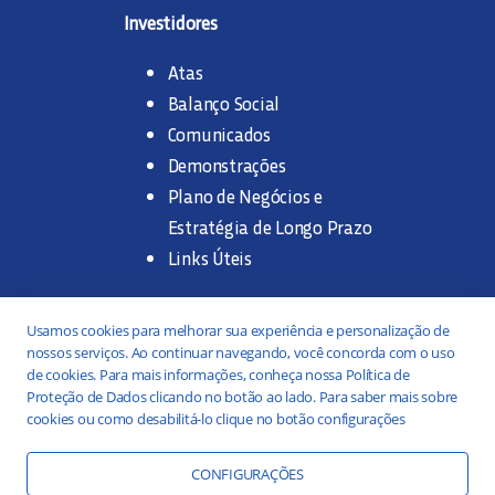
Investidores
Atas
Balanço Social
Comunicados
Demonstrações
Plano de Negócios e
Estratégia de Longo Prazo
Links Úteis
Trabalhe na SANASA
Usamos cookies para melhorar sua experiência e personalização de
nossos serviços. Ao continuar navegando, você concorda com o uso
Concurso Público
de cookies. Para mais informações, conheça nossa Política de
Proteção de Dados clicando no botão ao lado. Para saber mais sobre
Estágio
cookies ou como desabilitá-lo clique no botão configurações
Serviços
Portal da Transparência
CONFIGURAÇÕES