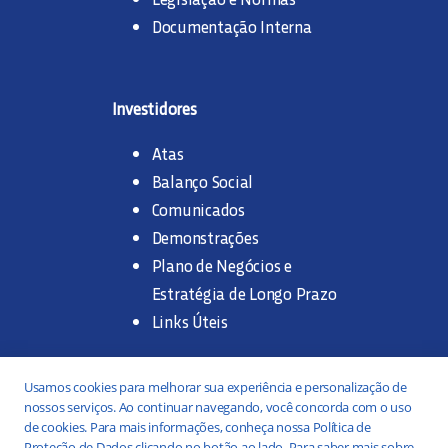
Documentação Interna
Investidores
Atas
Balanço Social
Comunicados
Demonstrações
Plano de Negócios e
Estratégia de Longo Prazo
Links Úteis
Trabalhe na SANASA
Usamos cookies para melhorar sua experiência e personalização de
nossos serviços. Ao continuar navegando, você concorda com o uso
Concurso Público
de cookies. Para mais informações, conheça nossa Política de
Proteção de Dados clicando no botão ao lado. Para saber mais sobre