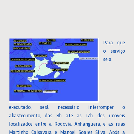
Para que
o serviço
seja
executado, será necessário interromper o
abastecimento, das 8h até as 17h, dos imóveis
localizados entre a Rodovia Anhanguera, e as ruas
Martinho Calsavara e Manoel Soares Silva. Após a