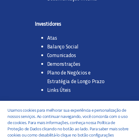
Investidores
Atas
Balanço Social
Comunicados
Demonstrações
Plano de Negócios e
Estratégia de Longo Prazo
Links Úteis
Trabalhe na SANASA
Usamos cookies para melhorar sua experiência e personalização de
nossos serviços. Ao continuar navegando, você concorda com o uso
Concurso Público
de cookies. Para mais informações, conheça nossa Política de
Proteção de Dados clicando no botão ao lado. Para saber mais sobre
Estágio
cookies ou como desabilitá-lo clique no botão configurações