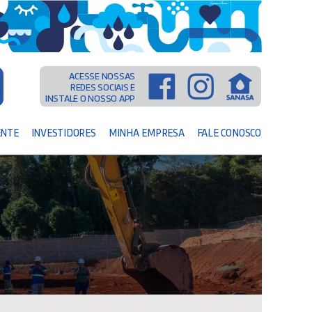
ACESSE NOSSAS
REDES SOCIAIS E
INSTALE O NOSSO APP
ENTE
INVESTIDORES
MINHA EMPRESA
FALE CONOSCO