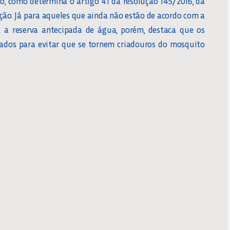
o, como determina o artigo 41 da resolução 145/2016, da
pção. Já para aqueles que ainda não estão de acordo com a
 a reserva antecipada de água, porém, destaca que os
hados para evitar que se tornem criadouros do mosquito