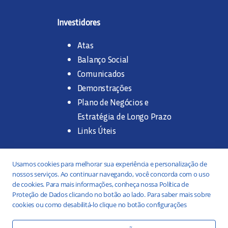
Investidores
Atas
Balanço Social
Comunicados
Demonstrações
Plano de Negócios e
Estratégia de Longo Prazo
Links Úteis
Trabalhe na SANASA
Usamos cookies para melhorar sua experiência e personalização de
nossos serviços. Ao continuar navegando, você concorda com o uso
Concurso Público
de cookies. Para mais informações, conheça nossa Política de
Proteção de Dados clicando no botão ao lado. Para saber mais sobre
Estágio
cookies ou como desabilitá-lo clique no botão configurações
Serviços
Portal da Transparência