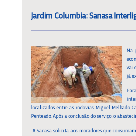
Jardim Columbia: Sanasa Interl
Na p
eco
vai 
já e
Par
inte
localizados entre as rodovias Miguel Melhado 
Penteado. Após a conclusão do serviço, o abaste
A Sanasa solicita aos moradores que consumam 