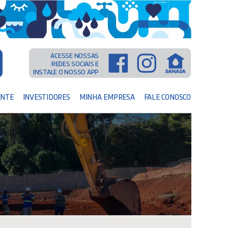
ACESSE NOSSAS
REDES SOCIAIS E
INSTALE O NOSSO APP
ENTE
INVESTIDORES
MINHA EMPRESA
FALE CONOSCO