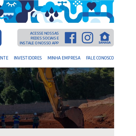
ACESSE NOSSAS
REDES SOCIAIS E
INSTALE O NOSSO APP
ENTE
INVESTIDORES
MINHA EMPRESA
FALE CONOSCO