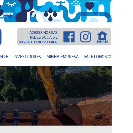
ACESSE NOSSAS
REDES SOCIAIS E
INSTALE O NOSSO APP
ENTE
INVESTIDORES
MINHA EMPRESA
FALE CONOSCO