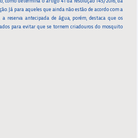
o, como determina o artigo 41 da resolução 145/2016, da
pção. Já para aqueles que ainda não estão de acordo com a
 a reserva antecipada de água, porém, destaca que os
hados para evitar que se tornem criadouros do mosquito