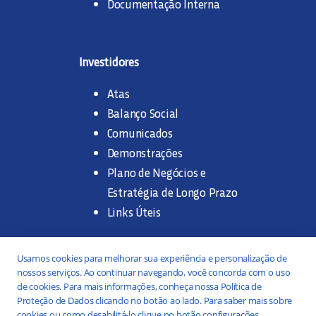
Documentação Interna
Investidores
Atas
Balanço Social
Comunicados
Demonstrações
Plano de Negócios e
Estratégia de Longo Prazo
Links Úteis
Trabalhe na SANASA
Usamos cookies para melhorar sua experiência e personalização de
nossos serviços. Ao continuar navegando, você concorda com o uso
Concurso Público
de cookies. Para mais informações, conheça nossa Política de
Proteção de Dados clicando no botão ao lado. Para saber mais sobre
Estágio
cookies ou como desabilitá-lo clique no botão configurações