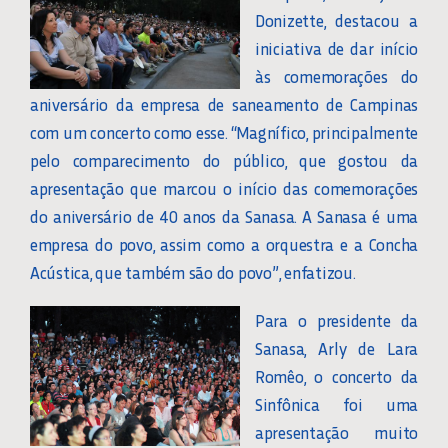
Donizette, destacou a
iniciativa de dar início
às comemorações do
aniversário da empresa de saneamento de Campinas
com um concerto como esse. “Magnífico, principalmente
pelo comparecimento do público, que gostou da
apresentação que marcou o início das comemorações
do aniversário de 40 anos da Sanasa. A Sanasa é uma
empresa do povo, assim como a orquestra e a Concha
Acústica, que também são do povo”, enfatizou.
Para o presidente da
Sanasa, Arly de Lara
Romêo, o concerto da
Sinfônica foi uma
apresentação muito