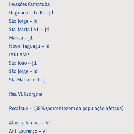
Invasões Camptuba
Itaguaçú I, II e III – Jd.
São Jorge – Jd.
Sta. Maria I e II – Jd.
Marisa – Jd.
Novo Itaguaçu – Jd.
PUCCAMP
São João – Jd.
São Jorge – Jd.
Sta Maria I e II – J
Res. Vl. Georgina
Recalque – 1,38% (porcentagem da população afetada)
Alberto Simões – Vl.
Ant. Lourenço – Vl.