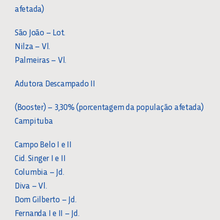
afetada)
São João – Lot.
Nilza – Vl.
Palmeiras – Vl.
Adutora Descampado II
(Booster) – 3,30% (porcentagem da população afetada)
Campituba
Campo Belo I e II
Cid. Singer I e II
Columbia – Jd.
Diva – Vl.
Dom Gilberto – Jd.
Fernanda I e II – Jd.