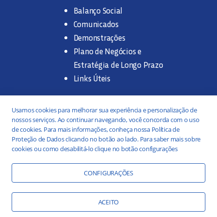
Balanço Social
Comunicados
Demonstrações
Plano de Negócios e
Estratégia de Longo Prazo
Links Úteis
Trabalhe na SANASA
Usamos cookies para melhorar sua experiência e personalização de
nossos serviços. Ao continuar navegando, você concorda com o uso
Concurso Público
de cookies. Para mais informações, conheça nossa Política de
Proteção de Dados clicando no botão ao lado. Para saber mais sobre
Estágio
cookies ou como desabilitá-lo clique no botão configurações
Serviços
Portal da Transparência
CONFIGURAÇÕES
Práticas ESG
Responsabilidade Social
ACEITO
Educação Ambiental