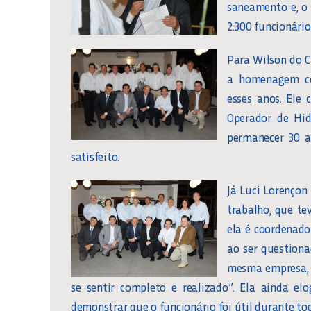
saneamento e, o 
2.300 funcionários
Para Wilson do C
a homenagem co
esses anos. El
Operador de Hid
permanecer 30 a
satisfeito.
Já Luci Lorençon
trabalho, que te
ela é coordenado
ao ser question
mesma empresa, L
se sentir completo e realizado”. Ela ainda e
demonstrar que o funcionário foi útil durante todo