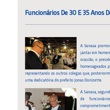
Funcionários De 30 E 35 Anos
A Sanasa promove
jantar em homena
ocasião, o presi
homenageados pr
representando os outros colegas que, posterior
uma dedicatória do prefeito Jonas Donizette.
A Sanasa, segund
de funcionári
comprometimen