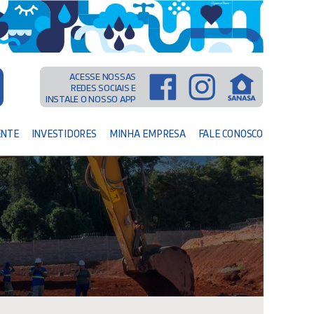
ACESSE NOSSAS
REDES SOCIAIS E
INSTALE O NOSSO APP
ENTE
INVESTIDORES
MINHA EMPRESA
FALE CONOSCO