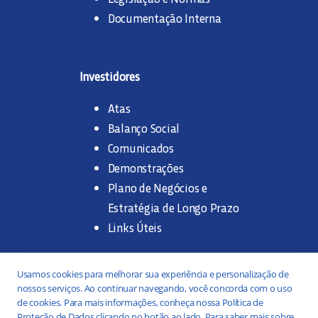
Documentação Interna
Investidores
Atas
Balanço Social
Comunicados
Demonstrações
Plano de Negócios e
Estratégia de Longo Prazo
Links Úteis
Trabalhe na SANASA
Usamos cookies para melhorar sua experiência e personalização de
nossos serviços. Ao continuar navegando, você concorda com o uso
Concurso Público
de cookies. Para mais informações, conheça nossa Política de
Proteção de Dados clicando no botão ao lado. Para saber mais sobre