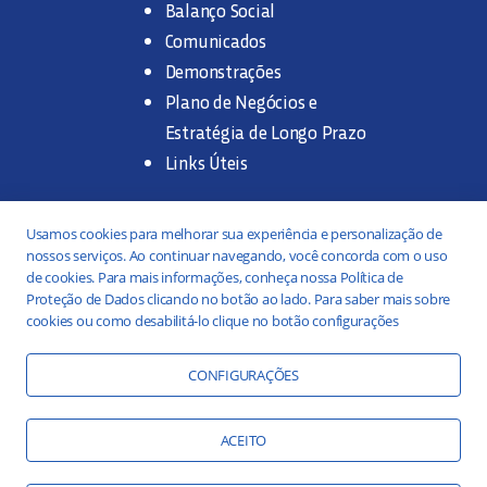
Balanço Social
Comunicados
Demonstrações
Plano de Negócios e
Estratégia de Longo Prazo
Links Úteis
Trabalhe na SANASA
Usamos cookies para melhorar sua experiência e personalização de
nossos serviços. Ao continuar navegando, você concorda com o uso
Concurso Público
de cookies. Para mais informações, conheça nossa Política de
Proteção de Dados clicando no botão ao lado. Para saber mais sobre
Estágio
cookies ou como desabilitá-lo clique no botão configurações
Serviços
Portal da Transparência
CONFIGURAÇÕES
Práticas ESG
Responsabilidade Social
ACEITO
Educação Ambiental