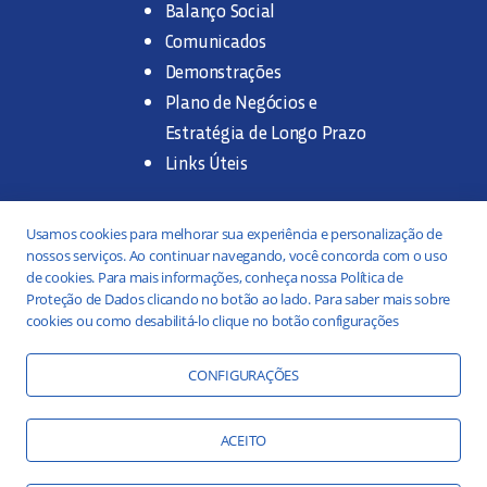
Balanço Social
Comunicados
Demonstrações
Plano de Negócios e
Estratégia de Longo Prazo
Links Úteis
Trabalhe na SANASA
Usamos cookies para melhorar sua experiência e personalização de
nossos serviços. Ao continuar navegando, você concorda com o uso
Concurso Público
de cookies. Para mais informações, conheça nossa Política de
Proteção de Dados clicando no botão ao lado. Para saber mais sobre
Estágio
cookies ou como desabilitá-lo clique no botão configurações
Serviços
Portal da Transparência
CONFIGURAÇÕES
Práticas ESG
Responsabilidade Social
ACEITO
Educação Ambiental