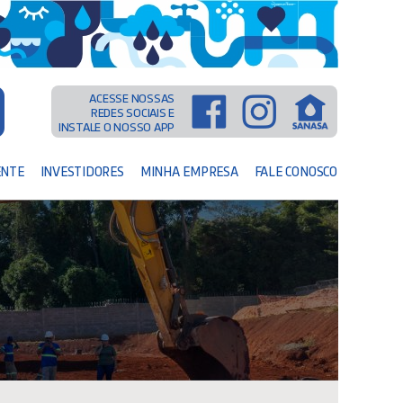
ACESSE NOSSAS
REDES SOCIAIS E
INSTALE O NOSSO APP
ENTE
INVESTIDORES
MINHA EMPRESA
FALE CONOSCO