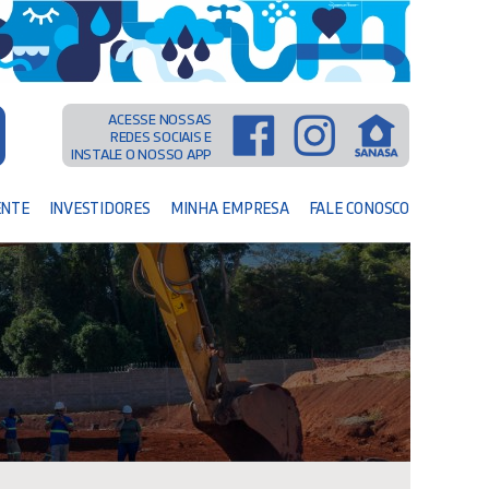
ACESSE NOSSAS
REDES SOCIAIS E
INSTALE O NOSSO APP
ENTE
INVESTIDORES
MINHA EMPRESA
FALE CONOSCO