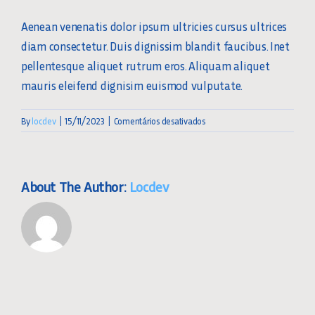
Aenean venenatis dolor ipsum ultricies cursus ultrices
diam consectetur. Duis dignissim blandit faucibus. Inet
pellentesque aliquet rutrum eros. Aliquam aliquet
mauris eleifend dignisim euismod vulputate.
em
By
locdev
|
15/11/2023
|
Comentários desativados
How
can
I
secure
About The Author:
Locdev
funding
for
my
startup?