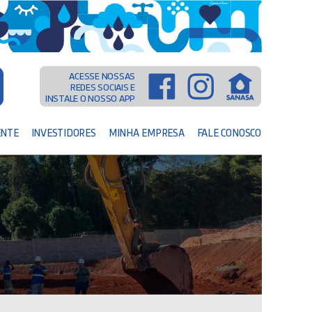
ACESSE NOSSAS
REDES SOCIAIS E
INSTALE O NOSSO APP
ENTE
INVESTIDORES
MINHA EMPRESA
FALE CONOSCO