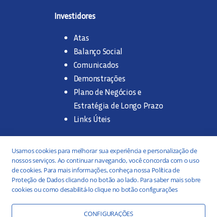
Investidores
Atas
Balanço Social
Comunicados
Demonstrações
Plano de Negócios e
Estratégia de Longo Prazo
Links Úteis
Trabalhe na SANASA
Usamos cookies para melhorar sua experiência e personalização de
nossos serviços. Ao continuar navegando, você concorda com o uso
Concurso Público
de cookies. Para mais informações, conheça nossa Política de
Proteção de Dados clicando no botão ao lado. Para saber mais sobre
Estágio
cookies ou como desabilitá-lo clique no botão configurações
Serviços
Portal da Transparência
CONFIGURAÇÕES