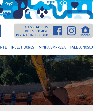
ACESSE NOSSAS
REDES SOCIAIS E
INSTALE O NOSSO APP
ENTE
INVESTIDORES
MINHA EMPRESA
FALE CONOSCO