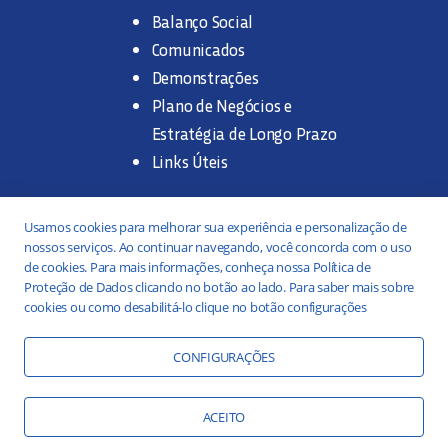
Balanço Social
Comunicados
Demonstrações
Plano de Negócios e
Estratégia de Longo Prazo
Links Úteis
Trabalhe na SANASA
Usamos cookies para melhorar sua experiência e personalização de
nossos serviços. Ao continuar navegando, você concorda com o uso
Concurso Público
de cookies. Para mais informações, conheça nossa Política de
Proteção de Dados clicando no botão ao lado. Para saber mais sobre
Estágio
cookies ou como desabilitá-lo clique no botão configurações
Serviços
Portal da Transparência
CONFIGURAÇÕES
Práticas ESG
Responsabilidade Social
ACEITO
Educação Ambiental