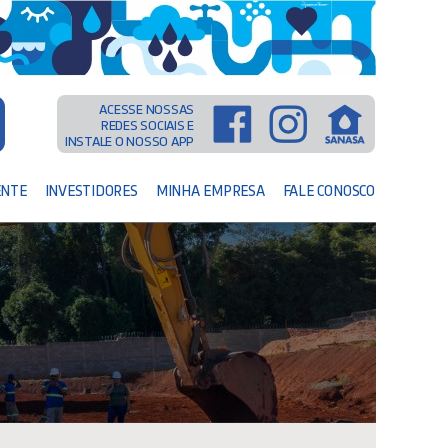
ACESSE NOSSAS
REDES SOCIAIS E
INSTALE O NOSSO APP
ENTE
INVESTIDORES
MINHA EMPRESA
FALE CONOSCO