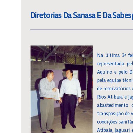
Diretorias Da Sanasa E Da Sabe
Na última 3ª fei
representada pe
Aquino e pelo D
pela equipe técn
de reservatórios
Rios Atibaia e J
abastecimento 
transposição de 
condições sanitá
Atibaia, Jaguari