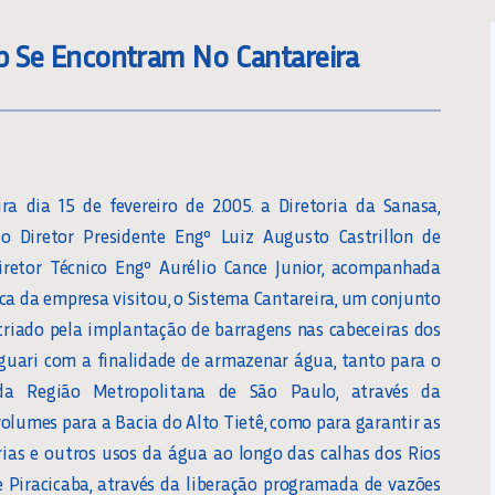
sp Se Encontram No Cantareira
ra dia 15 de fevereiro de 2.005. a Diretoria da Sanasa,
lo Diretor Presidente Engº Luiz Augusto Castrillon de
iretor Técnico Engº Aurélio Cance Junior, acompanhada
ica da empresa visitou, o Sistema Cantareira, um conjunto
 criado pela implantação de barragens nas cabeceiras dos
aguari com a finalidade de armazenar água, tanto para o
da Região Metropolitana de São Paulo, através da
volumes para a Bacia do Alto Tietê, como para garantir as
rias e outros usos da água ao longo das calhas dos Rios
 e Piracicaba, através da liberação programada de vazões