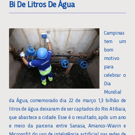
Bi De Litros De Água
Campinas
tem um
bom
motivo
para
celebrar o
Dia
Mundial
da Água, comemorado dia 22 de março: 1,3 bilhão de
litros de água deixaram de ser captados do Rio Atibaia,
que abastece a cidade. Esse é o resultado, após um ano
e meio da parceria entre Sanasa, Amanco-Wavin e
Microsofit, do uso de inteligência artificial nas redes de