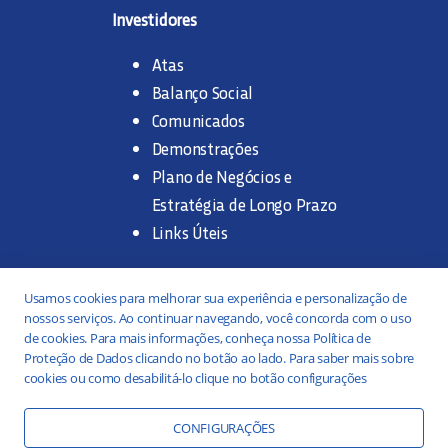
Investidores
Atas
Balanço Social
Comunicados
Demonstrações
Plano de Negócios e
Estratégia de Longo Prazo
Links Úteis
Trabalhe na SANASA
Usamos cookies para melhorar sua experiência e personalização de
nossos serviços. Ao continuar navegando, você concorda com o uso
Concurso Público
de cookies. Para mais informações, conheça nossa Política de
Proteção de Dados clicando no botão ao lado. Para saber mais sobre
Estágio
cookies ou como desabilitá-lo clique no botão configurações
Serviços
Portal da Transparência
CONFIGURAÇÕES