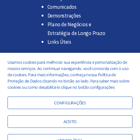
Comunicados
Demonstrações
Plano de Negócios e
Estratégia de Longo Prazo
Links Úteis
Trabalhe na SANASA
Usamos cookies para melhorar sua experiência e personalização de
nossos serviços. Ao continuar navegando, você concorda com o uso
Concurso Público
de cookies. Para mais informações, conheça nossa Política de
Proteção de Dados clicando no botão ao lado. Para saber mais sobre
Estágio
cookies ou como desabilitá-lo clique no botão configurações
Serviços
Portal da Transparência
CONFIGURAÇÕES
Práticas ESG
Responsabilidade Social
ACEITO
Educação Ambiental