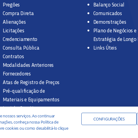
Pregões
Balanço Social
Compra Direta
Comunicados
Alienações
Demonstrações
Licitações
Plano de Negócios e
Credenciamento
Estratégia de Longo
Consulta Pública
Links Úteis
Contratos
Modalidades Anteriores
Fornecedores
Atas de Registro de Preços
Pré-qualificação de
Materiais e Equipamentos
Legislação e Normas
Documentação Interna
e nossos serviços. Ao continuar
CONFIGURAÇÕES
ações, conheça nossa Política de
re cookies ou como desabilitá-lo clique