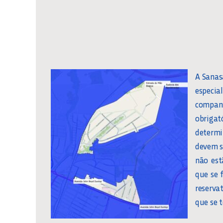
A Sanas
especia
compan
obriga
determi
devem se
não est
que se 
reserva
que se 