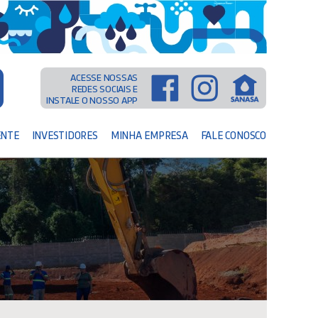
ACESSE NOSSAS
REDES SOCIAIS E
INSTALE O NOSSO APP
ENTE
INVESTIDORES
MINHA EMPRESA
FALE CONOSCO