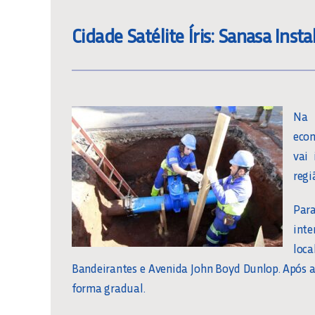
Cidade Satélite Íris: Sanasa Ins
Na 
eco
vai
regi
Par
inte
loc
Bandeirantes e Avenida John Boyd Dunlop. Após a
forma gradual.