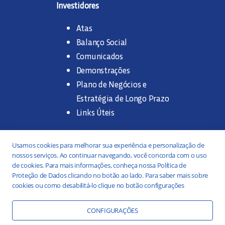
Investidores
Atas
Balanço Social
Comunicados
Demonstrações
Plano de Negócios e
Estratégia de Longo Prazo
Links Úteis
Trabalhe na SANASA
Usamos cookies para melhorar sua experiência e personalização de
nossos serviços. Ao continuar navegando, você concorda com o uso
Concurso Público
de cookies. Para mais informações, conheça nossa Política de
Proteção de Dados clicando no botão ao lado. Para saber mais sobre
Estágio
cookies ou como desabilitá-lo clique no botão configurações
Serviços
Portal da Transparência
CONFIGURAÇÕES
Práticas ESG