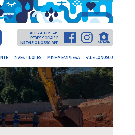
ACESSE NOSSAS
REDES SOCIAIS E
INSTALE O NOSSO APP
ENTE
INVESTIDORES
MINHA EMPRESA
FALE CONOSCO