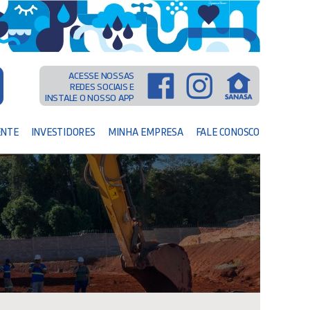
ACESSE NOSSAS
REDES SOCIAIS E
INSTALE O NOSSO APP
ENTE
INVESTIDORES
MINHA EMPRESA
FALE CONOSCO