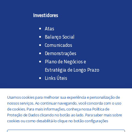
Investidores
Atas
Balanço Social
Comunicados
Demonstrações
Plano de Negócios e
Estratégia de Longo Prazo
Links Úteis
Trabalhe na SANASA
Usamos cookies para melhorar sua experiência e personalização de
nossos serviços. Ao continuar navegando, você concorda com o uso
Concurso Público
de cookies. Para mais informações, conheça nossa Política de
Proteção de Dados clicando no botão ao lado. Para saber mais sobre
Estágio
cookies ou como desabilitá-lo clique no botão configurações
Serviços