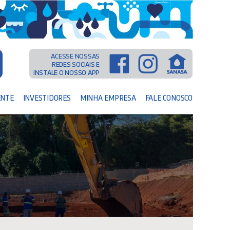
ACESSE NOSSAS
REDES SOCIAIS E
INSTALE O NOSSO APP
ENTE
INVESTIDORES
MINHA EMPRESA
FALE CONOSCO