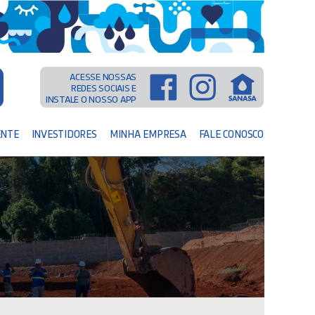
ACESSE NOSSAS
REDES SOCIAIS E
INSTALE O NOSSO APP
ENTE
INVESTIDORES
MINHA EMPRESA
FALE CONOSCO