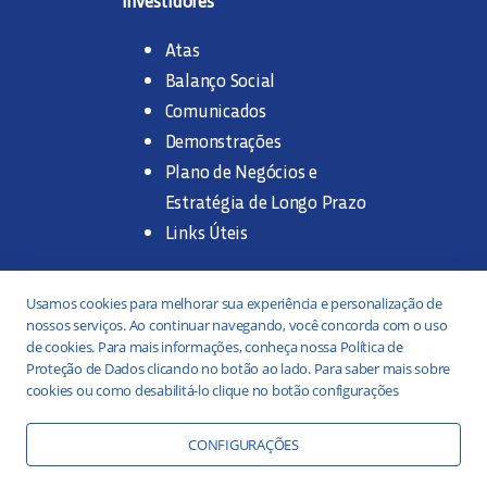
Atas
Balanço Social
Comunicados
Demonstrações
Plano de Negócios e
Estratégia de Longo Prazo
Links Úteis
Trabalhe na SANASA
Usamos cookies para melhorar sua experiência e personalização de
nossos serviços. Ao continuar navegando, você concorda com o uso
Concurso Público
de cookies. Para mais informações, conheça nossa Política de
Proteção de Dados clicando no botão ao lado. Para saber mais sobre
Estágio
cookies ou como desabilitá-lo clique no botão configurações
Serviços
Portal da Transparência
CONFIGURAÇÕES
Práticas ESG